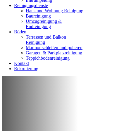
Entrumpelung
Reinigungsdienste
Haus und Wohnung Reinigung
Baureinigung
Umzugreinigung &
Endreinigung
Böden
Terrassen und Balkon
Reinigung
Marmor schleifen und polieren
Garagen & Parkplatzreinigung
Teppichbodenreinigung
Kontakt
Rekrutierung
REINIGUNG VON WOHNUNG, HAUS,
GESCHÄFT
Professionelle
Reinigungsfirma
Duisburg